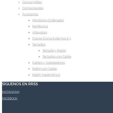
Consumibles
Componentes
Accesorios
Monitores Ordenador
Periféricos
Altavoces
Discos Duros Externos 2.5
Teclados
Teclado y Ratón
Teclados con Cable
Cables y Adaptadores
Ratón con Cable
Ratón Inalámbrico
SÍGUENOS EN RRSS
INSTAGRAM
FACEBOOK