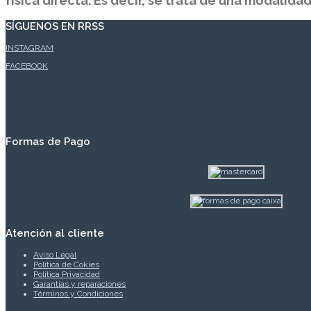
física directa. Es decir, se trata de una modalida
SÍGUENOS EN RRSS
INSTAGRAM
FACEBOOK
Formas de Pago
Atención al cliente
Aviso Legal
Política de Cokies
Política Privacidad
Garantías y reparaciones
Términos y Condiciones