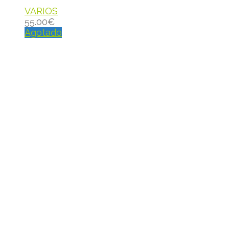
VARIOS
55.00
€
Agotado