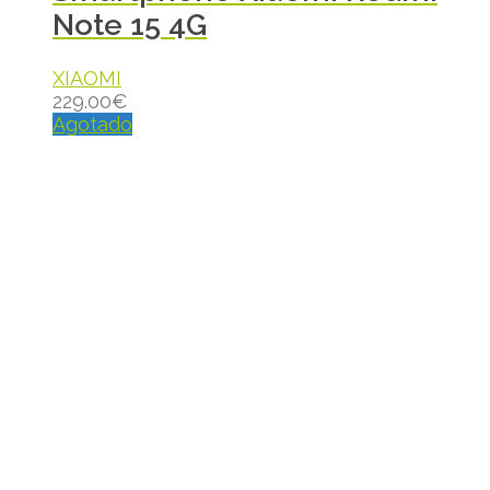
Note 15 4G
XIAOMI
229.00
€
Agotado