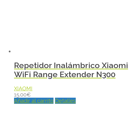
Repetidor Inalámbrico Xiaomi
WiFi Range Extender N300
XIAOMI
15.00
€
Añadir al carrito
Detalles