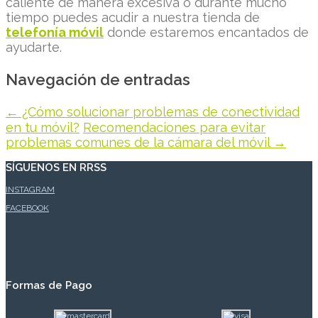
caliente de manera excesiva o durante mucho
tiempo puedes acudir a nuestra tienda de
telefonía móvil
donde estaremos encantados de
ayudarte.
Navegación de entradas
←
¿Cómo solucionar problemas de conectividad
en tu móvil?
Recomendaciones para evitar
problemas comunes de la cámara del móvil
→
SÍGUENOS EN RRSS
INSTAGRAM
FACEBOOK
Formas de Pago