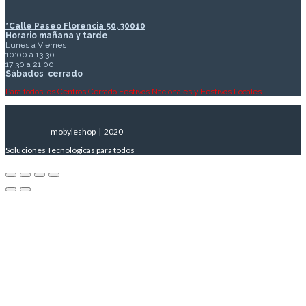
*Calle Paseo Florencia 50, 30010
Horario mañana y tarde
Lunes a Viernes
10:00 a 13:30
17:30 a 21:00
Sábados
cerrado
Para todos los Centros Cerrado Festivos Nacionales y Festivos Locales
mobyleshop | 2020
Soluciones Tecnológicas para todos