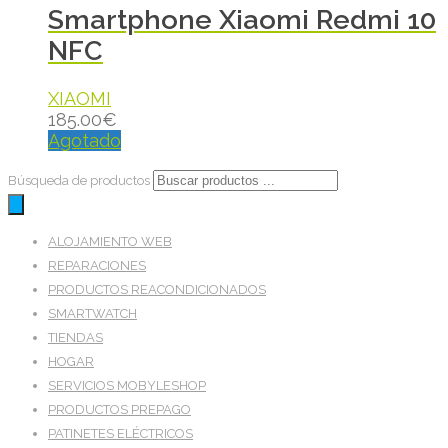
Smartphone Xiaomi Redmi 10
NFC
XIAOMI
185.00
€
Agotado
Búsqueda de productos
ALOJAMIENTO WEB
REPARACIONES
PRODUCTOS REACONDICIONADOS
SMARTWATCH
TIENDAS
HOGAR
SERVICIOS MOBYLESHOP
PRODUCTOS PREPAGO
PATINETES ELÉCTRICOS