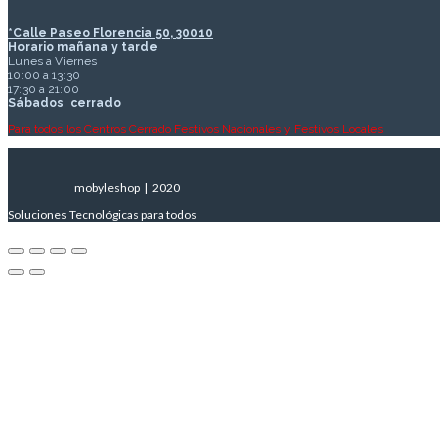
*Calle Paseo Florencia 50, 30010
Horario mañana y tarde
Lunes a Viernes
10:00 a 13:30
17:30 a 21:00
Sábados
cerrado
Para todos los Centros Cerrado Festivos Nacionales y Festivos Locales
mobyleshop | 2020
Soluciones Tecnológicas para todos