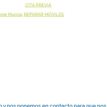
CITA PREVIA
one Murcia
,
REPARAR MÓVILES
o y nos ponemos en contacto para que nos t