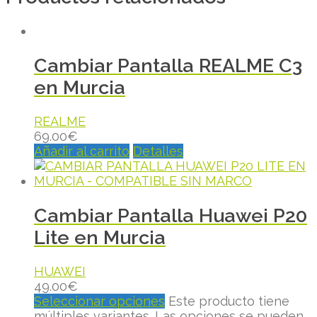
Cambiar Pantalla REALME C3
en Murcia
REALME
69.00
€
Añadir al carrito
Detalles
Cambiar Pantalla Huawei P20
Lite en Murcia
HUAWEI
49.00
€
Seleccionar opciones
Este producto tiene
múltiples variantes. Las opciones se pueden