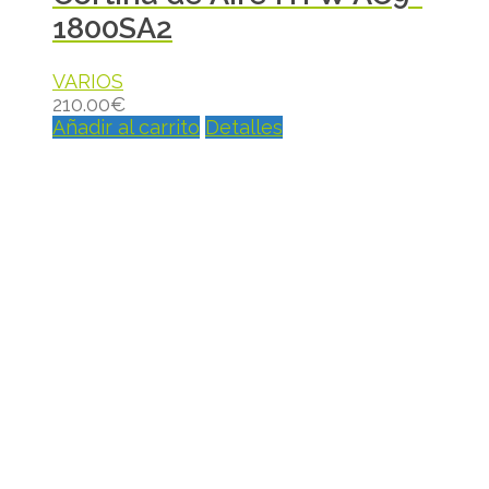
1800SA2
VARIOS
210.00
€
Añadir al carrito
Detalles