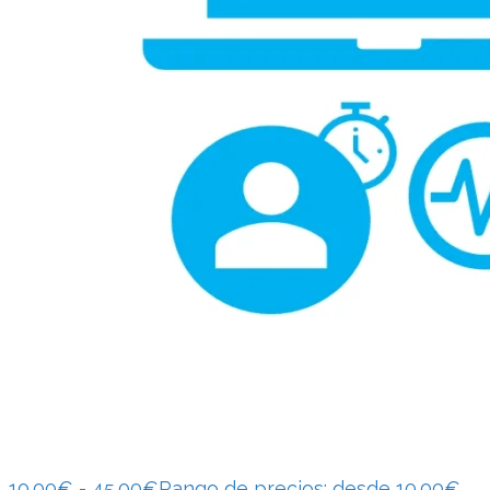
10.00
€
-
45.00
€
Rango de precios: desde 10.00€