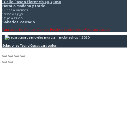
*Calle Paseo Florencia 50, 30010
Horario mañana y tarde
Lunes a Viernes
10:00 a 13:30
17:30 a 21:00
Sábados
cerrado
Para todos los Centros Cerrado Festivos Nacionales y Festivos Locales
mobyleshop | 2020
Soluciones Tecnológicas para todos