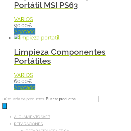
Portátil MSI PS63
VARIOS
90.00
€
Agotado
Limpieza Componentes
Portátiles
VARIOS
60.00
€
Agotado
Búsqueda de productos
ALOJAMIENTO WEB
REPARACIONES
REPARACION GENERICA