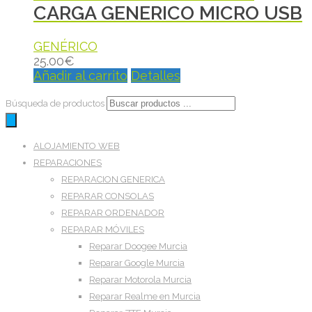
CARGA GENERICO MICRO USB
GENÉRICO
25.00
€
Añadir al carrito
Detalles
Búsqueda de productos
ALOJAMIENTO WEB
REPARACIONES
REPARACION GENERICA
REPARAR CONSOLAS
REPARAR ORDENADOR
REPARAR MÓVILES
Reparar Doogee Murcia
Reparar Google Murcia
Reparar Motorola Murcia
Reparar Realme en Murcia