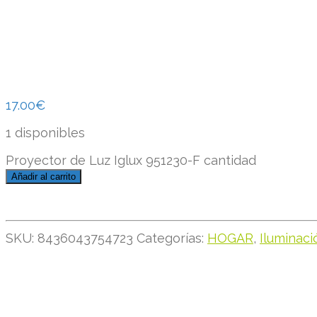
17.00
€
1 disponibles
Proyector de Luz Iglux 951230-F cantidad
Añadir al carrito
SKU:
8436043754723
Categorías:
HOGAR
,
Iluminaci