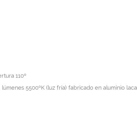
rtura 110º
úmenes 5500ºK (luz fría) fabricado en aluminio lac