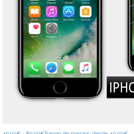
49.00
€
-
89.00
€
Rango de precios: desde 49.00€