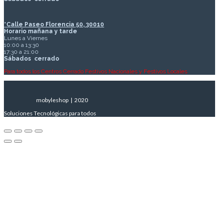
*Calle Paseo Florencia 50, 30010
Horario mañana y tarde
Lunes a Viernes
10:00 a 13:30
17:30 a 21:00
Sábados
cerrado
Para todos los Centros Cerrado Festivos Nacionales y Festivos Locales
mobyleshop | 2020
Soluciones Tecnológicas para todos