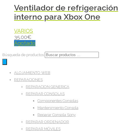
Ventilador de refrigeración
interno para Xbox One
VARIOS
35.00
€
Agotado
Búsqueda de productos
ALOJAMIENTO WEB
REPARACIONES
REPARACION GENERICA
REPARAR CONSOLAS
Componentes Consolas
Mantenimiento Consola
Reparar Consola Sony
REPARAR ORDENADOR
REPARAR MÓVILES