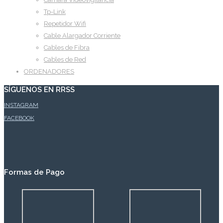
Tp-Link
Repetidor Wifi
Cable Alargador Corriente
Cables de Fibra
Cables de Red
ORDENADORES
SÍGUENOS EN RRSS
INSTAGRAM
FACEBOOK
Formas de Pago