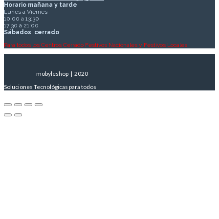
Horario mañana y tarde
Lunes a Viernes
10:00 a 13:30
17:30 a 21:00
Sábados
cerrado
Para todos los Centros Cerrado Festivos Nacionales y Festivos Locales
mobyleshop | 2020
Soluciones Tecnológicas para todos