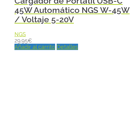
Cargador de Portátil USB-C
45W Automático NGS W-45W
/ Voltaje 5-20V
NGS
29.95
€
Añadir al carrito
Detalles