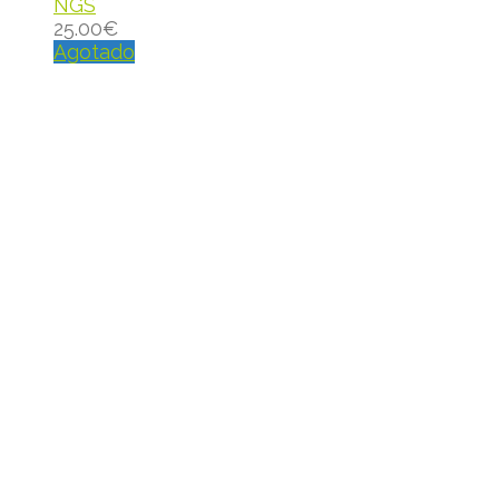
NGS
25.00
€
Agotado