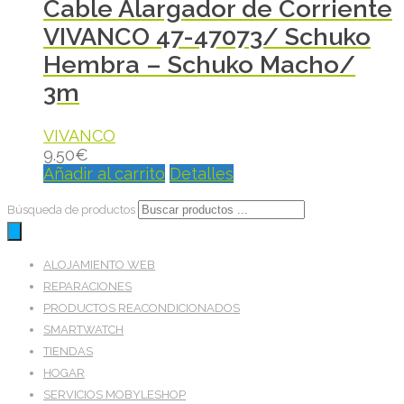
Cable Alargador de Corriente
VIVANCO 47-47073/ Schuko
Hembra – Schuko Macho/
3m
VIVANCO
9.50
€
Añadir al carrito
Detalles
Búsqueda de productos
ALOJAMIENTO WEB
REPARACIONES
PRODUCTOS REACONDICIONADOS
SMARTWATCH
TIENDAS
HOGAR
SERVICIOS MOBYLESHOP