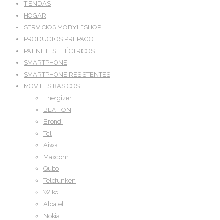
TIENDAS
HOGAR
SERVICIOS MOBYLESHOP
PRODUCTOS PREPAGO
PATINETES ELÉCTRICOS
SMARTPHONE
SMARTPHONE RESISTENTES
MÓVILES BÁSICOS
Energizer
BEA FON
Brondi
Tcl
Aiwa
Maxcom
Qubo
Telefunken
Wiko
Alcatel
Nokia