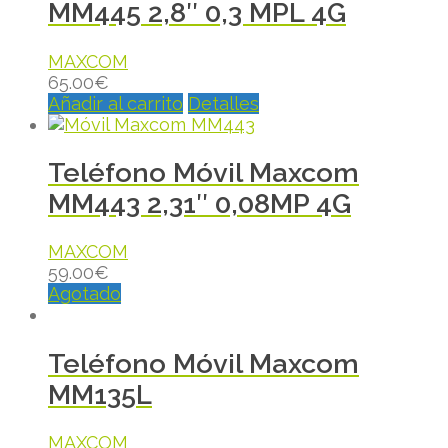
MM445 2,8″ 0,3 MPL 4G
MAXCOM
65.00
€
Añadir al carrito
Detalles
Teléfono Móvil Maxcom
MM443 2,31″ 0,08MP 4G
MAXCOM
59.00
€
Agotado
Teléfono Móvil Maxcom
MM135L
MAXCOM