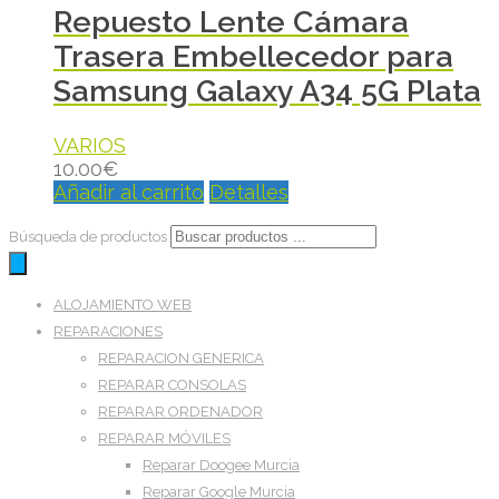
Repuesto Lente Cámara
Trasera Embellecedor para
Samsung Galaxy A34 5G Plata
VARIOS
10.00
€
Añadir al carrito
Detalles
Búsqueda de productos
ALOJAMIENTO WEB
REPARACIONES
REPARACION GENERICA
REPARAR CONSOLAS
REPARAR ORDENADOR
REPARAR MÓVILES
Reparar Doogee Murcia
Reparar Google Murcia