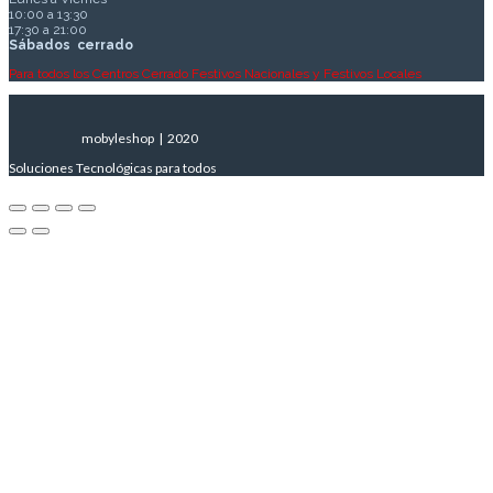
10:00 a 13:30
17:30 a 21:00
Sábados
cerrado
Para todos los Centros Cerrado Festivos Nacionales y Festivos Locales
mobyleshop | 2020
Soluciones Tecnológicas para todos