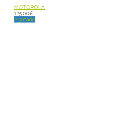
MOTOROLA
125.00
€
Agotado