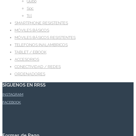
Qubo
Spc
Tcl
SMARTPHONE RESISTENTES
MÓVILES BÁSICOS
MÓVILES BÁSICOS RESISTENTES
TELEFONOS INALAMBRICOS
TABLET / EBOOK
ACCESORIOS
CONECTIVIDAD / REDES
ORDENADORES
SÍGUENOS EN RRSS
INSTAGRAM
FACEBOOK
Formas de Pago