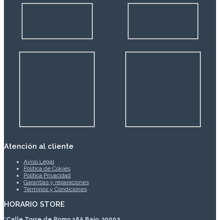
Atención al cliente
Aviso Legal
Política de Cokies
Política Privacidad
Garantías y reparaciones
Términos y Condiciones
HORARIO STORE
*
Calle Torre de Romo 16A Bajo, 30002