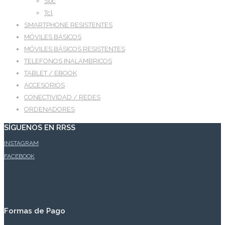
Spc
Tcl
SMARTPHONE RESISTENTES
MÓVILES BÁSICOS
MÓVILES BÁSICOS RESISTENTES
TELEFONOS INALAMBRICOS
TABLET / EBOOK
ACCESORIOS
CONECTIVIDAD / REDES
ORDENADORES
SÍGUENOS EN RRSS
INSTAGRAM
FACEBOOK
Formas de Pago