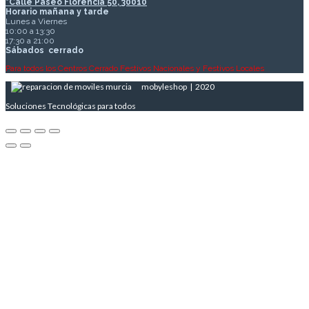
*Calle Paseo Florencia 50, 30010
Horario mañana y tarde
Lunes a Viernes
10:00 a 13:30
17:30 a 21:00
Sábados
cerrado
Para todos los Centros Cerrado Festivos Nacionales y Festivos Locales
mobyleshop | 2020
Soluciones Tecnológicas para todos