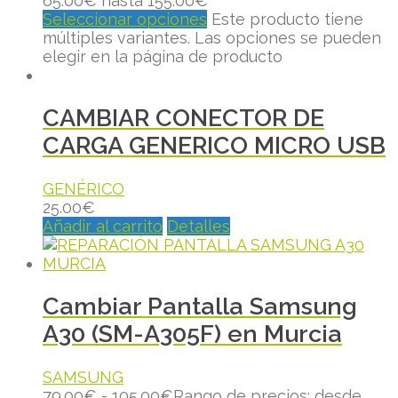
65.00€ hasta 155.00€
Seleccionar opciones
Este producto tiene
múltiples variantes. Las opciones se pueden
elegir en la página de producto
CAMBIAR CONECTOR DE
CARGA GENERICO MICRO USB
GENÉRICO
25.00
€
Añadir al carrito
Detalles
Cambiar Pantalla Samsung
A30 (SM-A305F) en Murcia
SAMSUNG
79.00
€
-
105.00
€
Rango de precios: desde