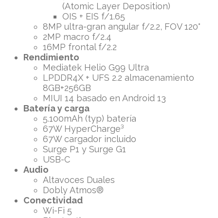
(Atomic Layer Deposition)
OIS + EIS f/1.65
8MP ultra-gran angular f/2.2, FOV 120°
2MP macro f/2.4
16MP frontal f/2.2
Rendimiento
Mediatek Helio G99 Ultra
LPDDR4X + UFS 2.2 almacenamiento
8GB+256GB
MIUI 14 basado en Android 13
Batería y carga
5.100mAh (typ) batería
67W HyperCharge³
67W cargador incluido
Surge P1 y Surge G1
USB-C
Audio
Altavoces Duales
Dobly Atmos®
Conectividad
Wi-Fi 5