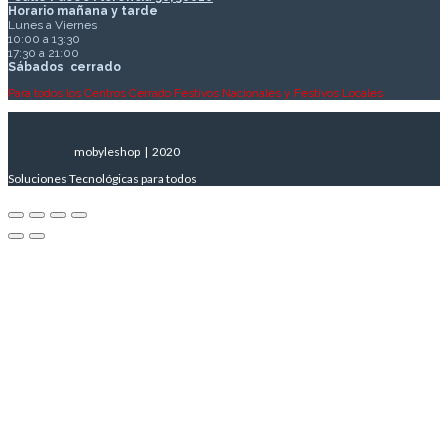
Horario mañana y tarde
Lunes a Viernes
10:00 a 13:30
17:30 a 21:00
Sábados
cerrado
Para todos los Centros Cerrado Festivos Nacionales y Festivos Locales
mobyleshop | 2020
Soluciones Tecnológicas para todos