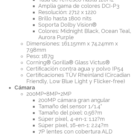
Amplia gama de colores DCI-P3
Resolución: 2712 x 1220
Brillo hasta 1800 nits
Soporta Dolby Vision®
Colores: Midnight Black, Ocean Teal,
Aurora Purple
Dimensiones: 161.15mm x 74.24mm x
7.98mm
Peso: 187g
Corning® Gorilla® Glass Victus®
Certificación contra agua y polvo IP54
Certificaciones TÜV Rheinland (Circadian
Friendly, Low Blue Light y Flicker-free)
Cámara
200MP+8MP+2MP
200MP cámara gran angular
Tamaño del sensor 1/1.4“
Tamaño del pixel: 0.56?m
Súper pixel, 4-en-1: 1.12?m
Súper pixel, 16-en-1: 2.24?m
7P lentes con cobertura ALD