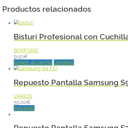
Productos relacionados
Bisturí Profesional con Cuchil
BOXFONE
9.50
€
Añadir al carrito
Detalles
Repuesto Pantalla Samsung S9
VARIOS
55.00
€
Agotado
Repuesto Pantalla Samsung S