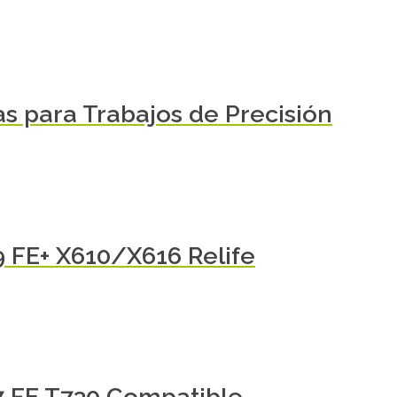
las para Trabajos de Precisión
 FE+ X610/X616 Relife
7 FE T730 Compatible