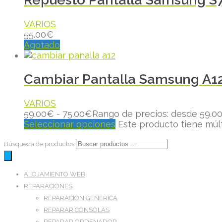
VARIOS
55.00
€
Agotado
Cambiar Pantalla Samsung A
VARIOS
59.00
€
-
75.00
€
Rango de precios: desde 59.0
Seleccionar opciones
Este producto tiene múl
Búsqueda de productos
ALOJAMIENTO WEB
REPARACIONES
REPARACION GENERICA
REPARAR CONSOLAS
REPARAR ORDENADOR