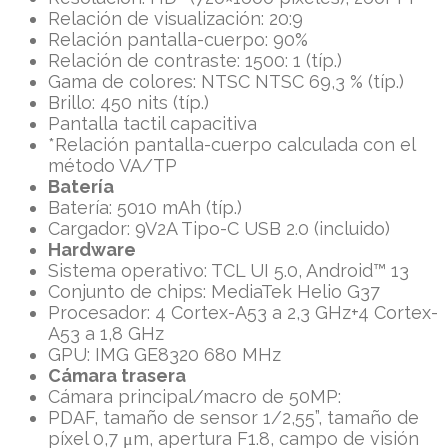
Relación de visualización: 20:9
Relación pantalla-cuerpo: 90%
Relación de contraste: 1500: 1 (típ.)
Gama de colores: NTSC NTSC 69,3 % (típ.)
Brillo: 450 nits (típ.)
Pantalla tactil capacitiva
*Relación pantalla-cuerpo calculada con el
método VA/TP
Batería
Batería: 5010 mAh (típ.)
Cargador: 9V2A Tipo-C USB 2.0 (incluido)
Hardware
Sistema operativo: TCL UI 5.0, Android™ 13
Conjunto de chips: MediaTek Helio G37
Procesador: 4 Cortex-A53 a 2,3 GHz+4 Cortex-
A53 a 1,8 GHz
GPU: IMG GE8320 680 MHz
Cámara trasera
Cámara principal/macro de 50MP:
PDAF, tamaño de sensor 1/2,55”, tamaño de
píxel 0,7 μm, apertura F1.8, campo de visión