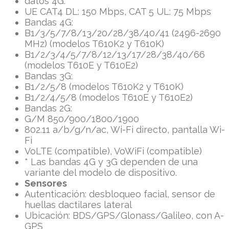
datos 4G:
UE CAT4 DL: 150 Mbps, CAT 5 UL: 75 Mbps
Bandas 4G:
B1/3/5/7/8/13/20/28/38/40/41 (2496-2690
MHz) (modelos T610K2 y T610K)
B1/2/3/4/5/7/8/12/13/17/28/38/40/66
(modelos T610E y T610E2)
Bandas 3G:
B1/2/5/8 (modelos T610K2 y T610K)
B1/2/4/5/8 (modelos T610E y T610E2)
Bandas 2G:
G/M 850/900/1800/1900
802.11 a/b/g/n/ac, Wi-Fi directo, pantalla Wi-
Fi
VoLTE (compatible), VoWiFi (compatible)
* Las bandas 4G y 3G dependen de una
variante del modelo de dispositivo.
Sensores
Autenticación: desbloqueo facial, sensor de
huellas dactilares lateral
Ubicación: BDS/GPS/Glonass/Galileo, con A-
GPS