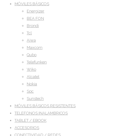
MÓVILES BÁSICOS
Energizer
BEA FON
Brondi
Tcl
Aiwa
Maxcom
Qubo
Telefunken
Wiko
Alcatel
Nokia
Spc
Sunstech
MÓVILES BÁSICOS RESISTENTES
TELEFONOS INALAMBRICOS
TABLET / EBOOK
ACCESORIOS
CONECTIVIDAD / REDES