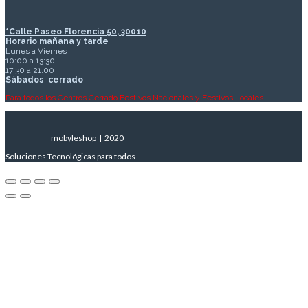
*Calle Paseo Florencia 50, 30010
Horario mañana y tarde
Lunes a Viernes
10:00 a 13:30
17:30 a 21:00
Sábados
cerrado
Para todos los Centros Cerrado Festivos Nacionales y Festivos Locales
mobyleshop | 2020
Soluciones Tecnológicas para todos