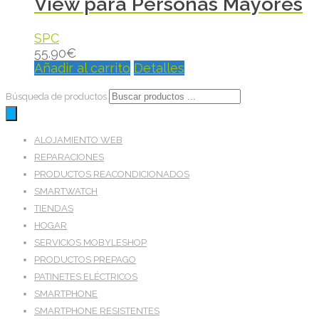
View para Personas Mayores
SPC
55.90
€
Añadir al carrito
Detalles
Búsqueda de productos
ALOJAMIENTO WEB
REPARACIONES
PRODUCTOS REACONDICIONADOS
SMARTWATCH
TIENDAS
HOGAR
SERVICIOS MOBYLESHOP
PRODUCTOS PREPAGO
PATINETES ELÉCTRICOS
SMARTPHONE
SMARTPHONE RESISTENTES