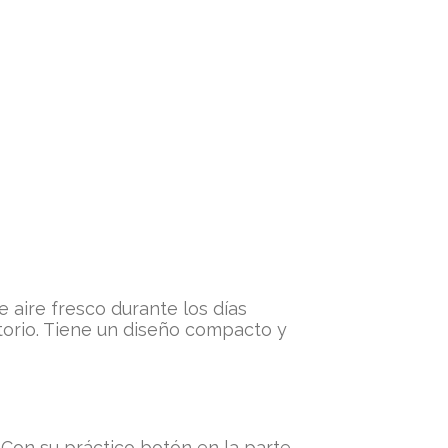
e aire fresco durante los días
torio. Tiene un diseño compacto y
. Con su práctico botón en la parte