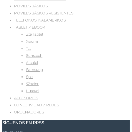
MÓVILES BÁSICOS
MÓVILES BÁSICOS RESISTENTES
TELEFONOS INALAMBRICOS
TABLET / EBOOK
Zte Tablet
Xiaomi
Tcl
Sunstech
Alcatel
Samsung
Spc
Woxter
Huawei
ACCESORIOS
CONECTIVIDAD / REDES
ORDENADORES
SÍGUENOS EN RRSS
INSTAGRAM