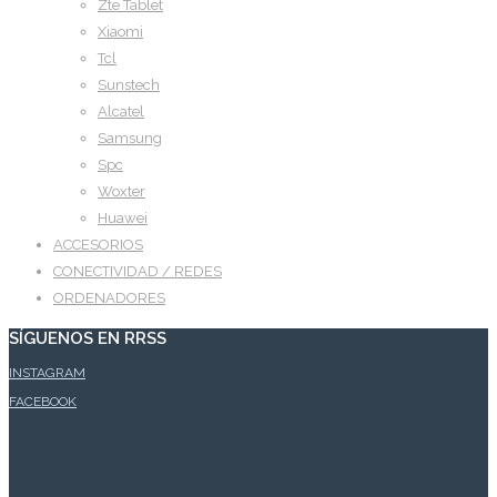
Zte Tablet
Xiaomi
Tcl
Sunstech
Alcatel
Samsung
Spc
Woxter
Huawei
ACCESORIOS
CONECTIVIDAD / REDES
ORDENADORES
SÍGUENOS EN RRSS
INSTAGRAM
FACEBOOK