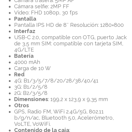
Cámara trasera: 5MP AF
Cámara selfie: 2MP FF
Vídeo: FHD 1080p, 30 fps
Pantalla
Pantalla IPS HD de 8″ Resolución: 1280×800
Interfaz
USB-C 2.0, compatible con OTG, puerto Jack
de 3,5 mm SIM: compatible con tarjeta SIM,
4G/LTE
Batería
4000 mAh
Carga de 10 W
Red
4G: B1/3/5/7/8/20/28/38/40/41
3G: B1/2/5/8
2G: B2/3/5/8
Dimensiones
: 199,2 x 123,9 x 9,35 mm
Otros
GPS, Radio FM, WiFi 2.4G/5G, 802.11
b/g/n/ac, Bluetooth 5.0, Acelerómetro,
VoLTE, VoWiFi.
Contenido de la caja
: