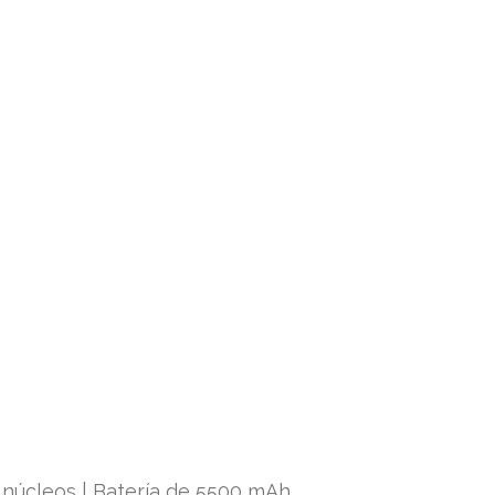
 núcleos | Batería de 5500 mAh