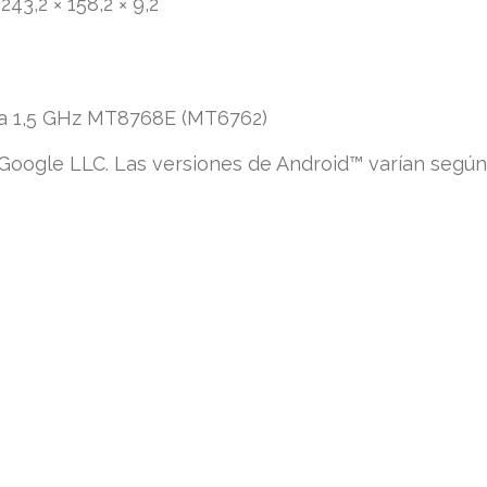
43,2 × 158,2 × 9,2
3 a 1,5 GHz MT8768E (MT6762)
oogle LLC. Las versiones de Android™ varían según