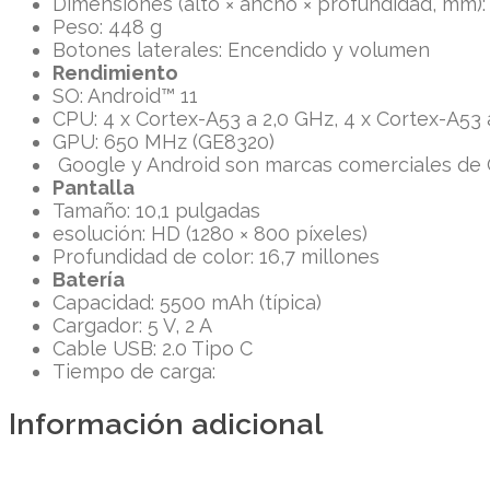
Dimensiones (alto × ancho × profundidad, mm): 2
Peso: 448 g
Botones laterales: Encendido y volumen
Rendimiento
SO: Android™ 11
CPU: 4 x Cortex-A53 a 2,0 GHz, 4 x Cortex-A5
GPU: 650 MHz (GE8320)
Google y Android son marcas comerciales de G
Pantalla
Tamaño: 10,1 pulgadas
esolución: HD (1280 × 800 píxeles)
Profundidad de color: 16,7 millones
Batería
Capacidad: 5500 mAh (típica)
Cargador: 5 V, 2 A
Cable USB: 2.0 Tipo C
Tiempo de carga:
Información adicional