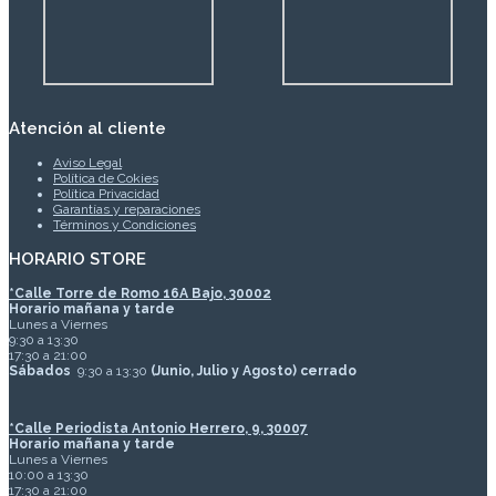
Atención al cliente
Aviso Legal
Política de Cokies
Política Privacidad
Garantías y reparaciones
Términos y Condiciones
HORARIO STORE
*
Calle Torre de Romo 16A Bajo, 30002
Horario mañana y tarde
Lunes a Viernes
9:30 a 13:30
17:30 a 21:00
Sábados
9:30 a 13:30
(Junio, Julio y Agosto) cerrado
*Calle Periodista Antonio Herrero, 9, 30007
Horario mañana y tarde
Lunes a Viernes
10:00 a 13:30
17:30 a 21:00