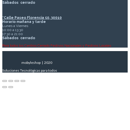
Sábados
cerrado
*Calle Paseo Florencia 50, 30010
Horario mañana y tarde
Lunes a Viernes
10:00 a 13:30
17:30 a 21:00
Sábados
cerrado
Para todos los Centros Cerrado Festivos Nacionales y Festivos Locales
mobyleshop | 2020
Soluciones Tecnológicas para todos