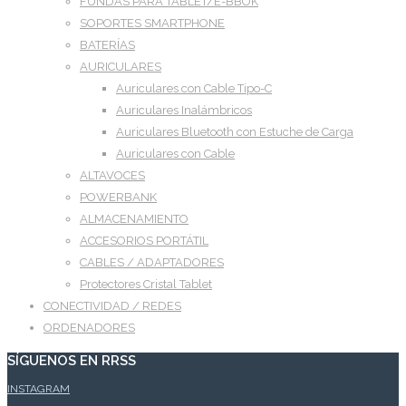
FUNDAS PARA TABLET/E-BBOK
SOPORTES SMARTPHONE
BATERÍAS
AURICULARES
Auriculares con Cable Tipo-C
Auriculares Inalámbricos
Auriculares Bluetooth con Estuche de Carga
Auriculares con Cable
ALTAVOCES
POWERBANK
ALMACENAMIENTO
ACCESORIOS PORTÁTIL
CABLES / ADAPTADORES
Protectores Cristal Tablet
CONECTIVIDAD / REDES
ORDENADORES
SÍGUENOS EN RRSS
INSTAGRAM