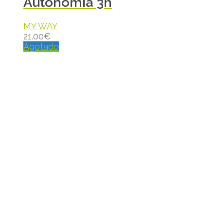
Autonomía 3h
MY WAY
21.00
€
Agotado