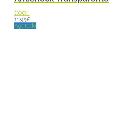
COOL
11.95
€
Agotado