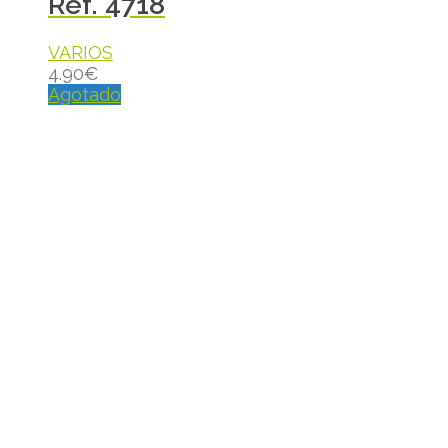
Ref. 4718
VARIOS
4.90
€
Agotado