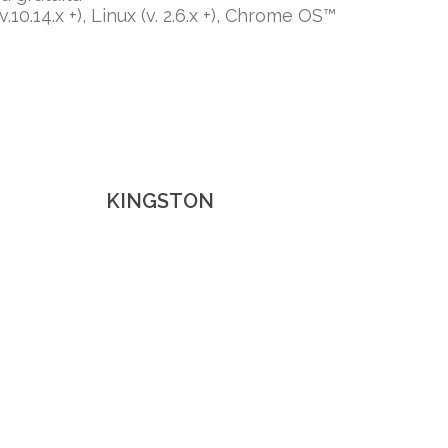
0.14.x +), Linux (v. 2.6.x +), Chrome OS™
KINGSTON