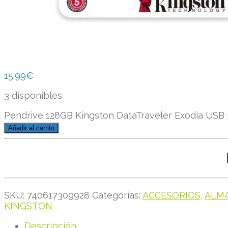
15.99
€
3 disponibles
Pendrive 128GB Kingston DataTraveler Exodia USB 
Añadir al carrito
SKU:
740617309928
Categorías:
ACCESORIOS
,
ALM
KINGSTON
Descripción