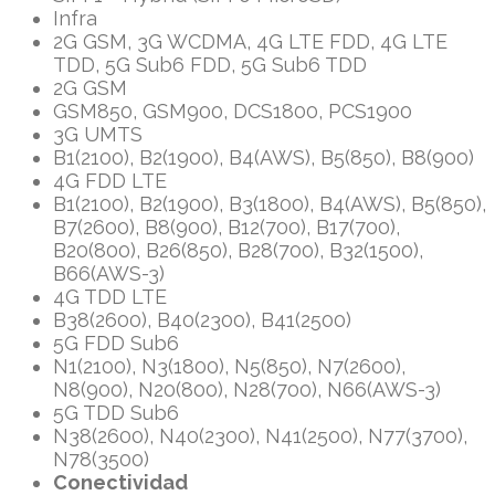
Infra
2G GSM, 3G WCDMA, 4G LTE FDD, 4G LTE
TDD, 5G Sub6 FDD, 5G Sub6 TDD
2G GSM
GSM850, GSM900, DCS1800, PCS1900
3G UMTS
B1(2100), B2(1900), B4(AWS), B5(850), B8(900)
4G FDD LTE
B1(2100), B2(1900), B3(1800), B4(AWS), B5(850),
B7(2600), B8(900), B12(700), B17(700),
B20(800), B26(850), B28(700), B32(1500),
B66(AWS-3)
4G TDD LTE
B38(2600), B40(2300), B41(2500)
5G FDD Sub6
N1(2100), N3(1800), N5(850), N7(2600),
N8(900), N20(800), N28(700), N66(AWS-3)
5G TDD Sub6
N38(2600), N40(2300), N41(2500), N77(3700),
N78(3500)
Conectividad