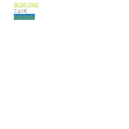
BOXFONE
7.40
€
Agotado