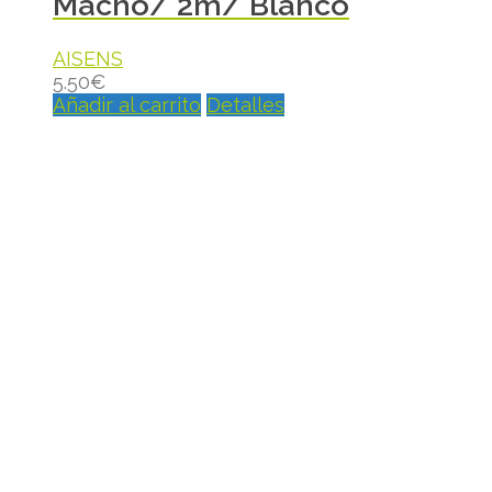
Macho/ 2m/ Blanco
AISENS
5.50
€
Añadir al carrito
Detalles