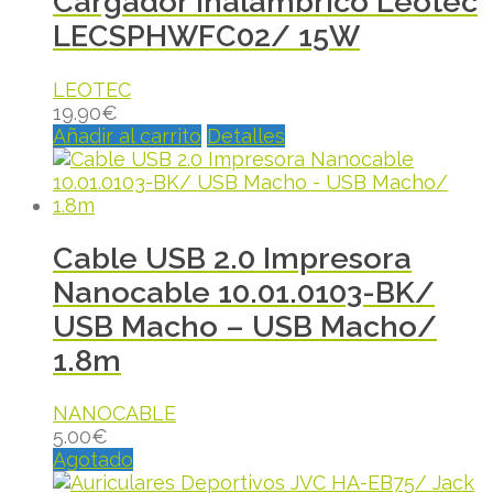
Cargador Inalámbrico Leotec
LECSPHWFC02/ 15W
LEOTEC
19.90
€
Añadir al carrito
Detalles
Cable USB 2.0 Impresora
Nanocable 10.01.0103-BK/
USB Macho – USB Macho/
1.8m
NANOCABLE
5.00
€
Agotado