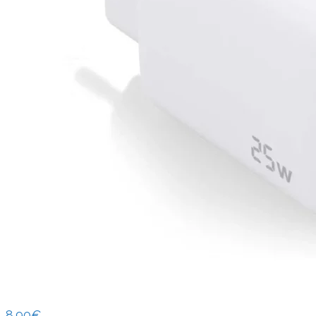
8.90
€