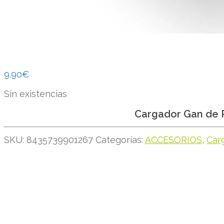
9.90
€
Sin existencias
Cargador Gan de 
SKU:
8435739901267
Categorías:
ACCESORIOS
,
Car