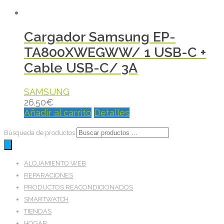
Cargador Samsung EP-
TA800XWEGWW/ 1 USB-C +
Cable USB-C/ 3A
SAMSUNG
26.50
€
Añadir al carrito
Detalles
Búsqueda de productos
ALOJAMIENTO WEB
REPARACIONES
PRODUCTOS REACONDICIONADOS
SMARTWATCH
TIENDAS
HOGAR