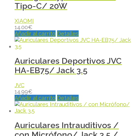
Tipo-C/ 20W
XIAOMI
14.00
€
Añadir al carrito
Detalles
Auriculares Deportivos JVC
HA-EB75/ Jack 3.5
JVC
14.99
€
Añadir al carrito
Detalles
Auriculares Intrauditivos /
con Micrófono/ Jack 3.5 /