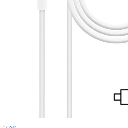
5.50
€