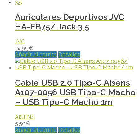
Auriculares Deportivos JVC
HA-EB75/ Jack 3.5
JVC
14.99
€
Añadir al carrito
Detalles
Cable USB 2.0 Tipo-C Aisens
A107-0056 USB Tipo-C Macho
– USB Tipo-C Macho 1m
AISENS
5.50
€
Añadir al carrito
Detalles