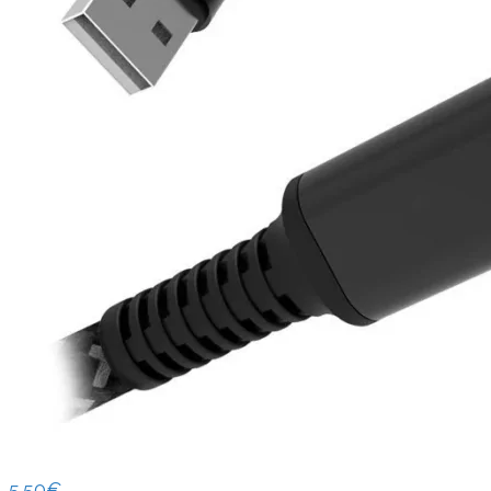
5.50
€