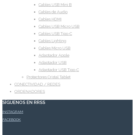
Cables USB Mini B
Cables de Audio
Cables HDMI
Cables USB Micro USB
Cables USB Tipo-C
Cables Lighting
Cables Micro USB
Adaptador Apple
Adaptador USB
Adaptador USB Tipo-C
Protectores Cristal Tablet
CONECTIVIDAD / REDES
ORDENADORES
SÍGUENOS EN RRSS
INSTAGRAM
FACEBOOK