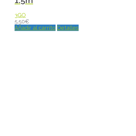
1.5m
3GO
5.50
€
Añadir al carrito
Detalles