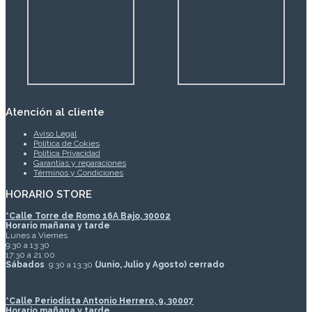
Atención al cliente
Aviso Legal
Política de Cokies
Política Privacidad
Garantías y reparaciones
Términos y Condiciones
HORARIO STORE
*
Calle Torre de Romo 16A Bajo, 30002
Horario mañana y tarde
Lunes a Viernes
9:30 a 13:30
17:30 a 21:00
Sábados
9:30 a 13:30
(Junio, Julio y Agosto) cerrado
*Calle Periodista Antonio Herrero, 9, 30007
Horario mañana y tarde