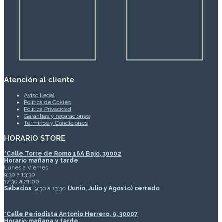
Atención al cliente
Aviso Legal
Política de Cokies
Política Privacidad
Garantías y reparaciones
Términos y Condiciones
HORARIO STORE
*
Calle Torre de Romo 16A Bajo, 30002
Horario mañana y tarde
Lunes a Viernes
9:30 a 13:30
17:30 a 21:00
Sábados
9:30 a 13:30
(Junio, Julio y Agosto) cerrado
*Calle Periodista Antonio Herrero, 9, 30007
Horario mañana y tarde