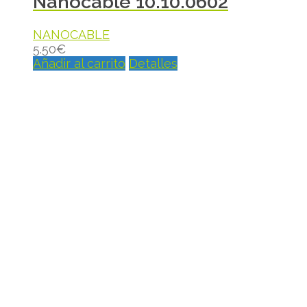
Nanocable 10.10.0602
NANOCABLE
5.50
€
Añadir al carrito
Detalles