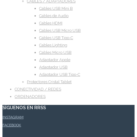
CABLES / ADAPTADORES
Cables USB Mini B
Cables de Audio
Cables HDMI
Cables USB Micro USB
Cables USB Tipo-C
Cables Lighting
Cables Micro USB
Adaptador Apple
Adaptador USB
Adaptador USB Tipo-C
Protectores Cristal Tablet
CONECTIVIDAD / REDES
ORDENADORES
SÍGUENOS EN RRSS
INSTAGRAM
FACEBOOK