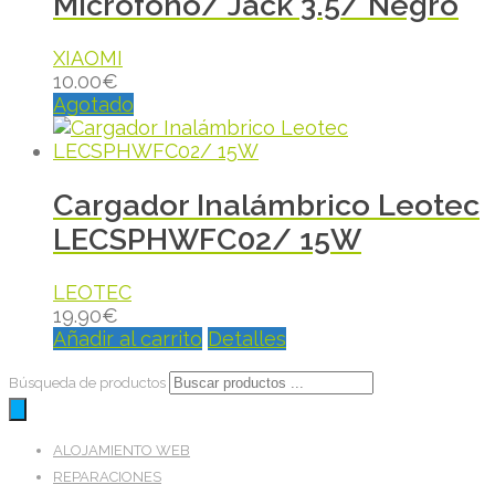
Micrófono/ Jack 3.5/ Negro
XIAOMI
10.00
€
Agotado
Cargador Inalámbrico Leotec
LECSPHWFC02/ 15W
LEOTEC
19.90
€
Añadir al carrito
Detalles
Búsqueda de productos
ALOJAMIENTO WEB
REPARACIONES