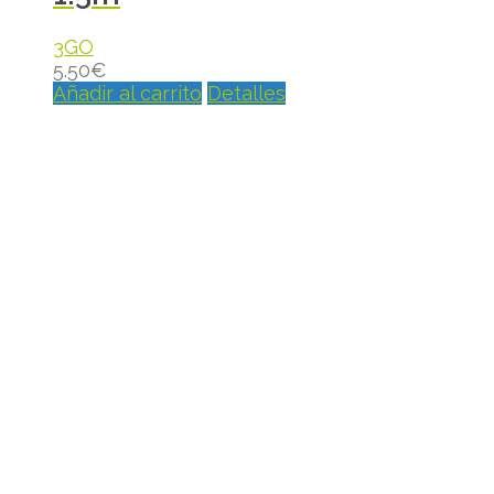
3GO
5.50
€
Añadir al carrito
Detalles