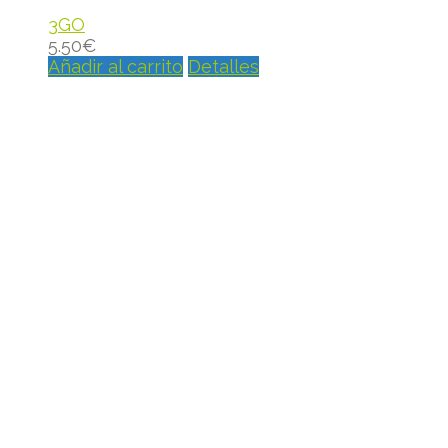
3GO
5.50
€
Añadir al carrito
Detalles