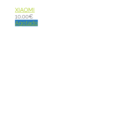
XIAOMI
10.00
€
Agotado