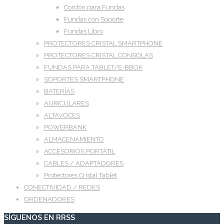
Cordón para Fundas
Fundas con Soporte
Fundas Libro
PROTECTORES CRISTAL SMARTPHONE
PROTECTORES CRISTAL CONSOLAS
FUNDAS PARA TABLET/E-BBOK
SOPORTES SMARTPHONE
BATERÍAS
AURICULARES
ALTAVOCES
POWERBANK
ALMACENAMIENTO
ACCESORIOS PORTÁTIL
CABLES / ADAPTADORES
Protectores Cristal Tablet
CONECTIVIDAD / REDES
ORDENADORES
SÍGUENOS EN RRSS